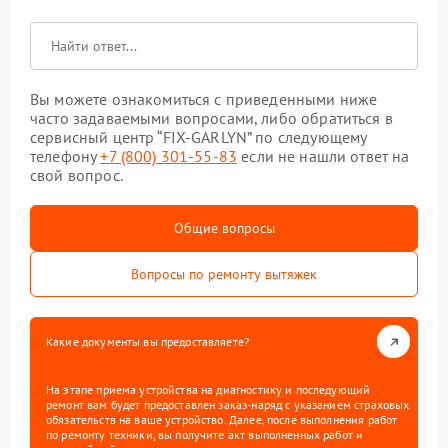
Вы можете ознакомиться с приведенными ниже
часто задаваемыми вопросами, либо обратиться в
сервисный центр “FIX-GARLYN” по следующему
телефону
+7 (800) 301-55-83
если не нашли ответ на
свой вопрос.
Общие вопросы
Вопросы по ремонту вытяжек
Какие документы вы предоставляете?
На этапе приема устройства на диагностику и последующий
ремонт вам будет предоставлен заказ-наряд с указанием страховых
обязательств на ваше устройство. Далее, после выполнения работ
по ремонту техники, вы получите акт выполненных работ и