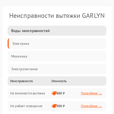
Неисправности вытяжки GARLYN
Виды неисправностей
Электрика
Механика
Электропитание
Неисправности
Стоимость
Вентиляция
Не включается вытяжка
600 ₽
Подробнее →
Освещение
Не рабает освещение
300 ₽
Подробнее →
Механические повреждения