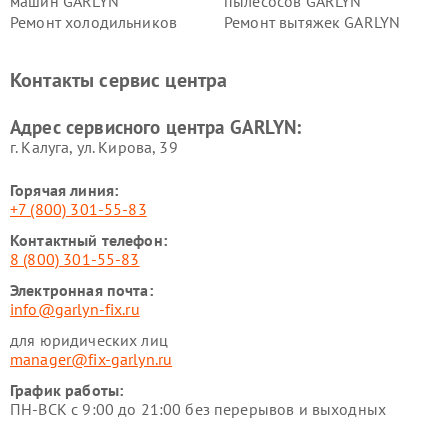
машин GARLYN
пылесосов GARLYN
Ремонт холодильников
Ремонт вытяжек GARLYN
GARLYN
Ремонт роботов-
Ремонт кондиционеров
Контакты сервис центра
стеклоочистителей GARLYN
GARLYN
Ремонт парогенераторов
Ремонт проекторов GARLYN
Адрес сервисного центра GARLYN:
GARLYN
г. Калуга, ул. Кирова, 39
Горячая линия:
+7 (800) 301-55-83
Контактный телефон:
8 (800) 301-55-83
Электронная почта:
info@garlyn-fix.ru
для юридических лиц
manager@fix-garlyn.ru
График работы:
ПН-ВСК с 9:00 до 21:00 без перерывов и выходных