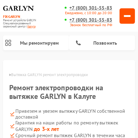
+7 (800) 301-55-83
Ежедневно, с 10:00 до 20:00
FIX-GARLYN
+7 (800) 301-55-83
Ремонт устройств GARLYN
Специализированный
Звонок бесплатный по РФ
cервисный центр г.
Калуга
Мы ремонтируем
Позвонить
алуге
Вытяжка GARLYN ремонт электропроводки
Ремонт электропроводки на
вытяжке GARLYN в Калуге
Привезем и увезем вытяжку GARLYN собственной
доставкой
Гарантия на наши работы по ремонту вытяжек
Ремонт посудомоечных машин GARLYN
Ремонт винных шкафов GARLYN
Ремонт роботов-стеклоочистителей GARLYN
Ремонт климатических комплексов GARLYN
Ремонт вертикальных пылесосов GARLYN
Ремонт роботов-пылесосов GARLYN
Ремонт микроволновых печей GARLYN
Ремонт парогенераторов GARLYN
до 3-х лет
GARLYN
Срочный ремонт вытяжек GARLYN в течении часа