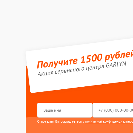
Получите 1500 рубле
Акция сервисного центра GARLYN
Отправляя, Вы соглашаетесь с
политикой конфиденциально