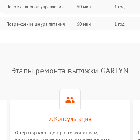
Поломка кнопок управления
60 мин
1 год
Повреждение шнура питания
60 мин
1 год
Выбивает автомат при включении
60 мин
1 год
Не ключается вытяжка
60 мин
1 год
Этапы ремонта вытяжки GARLYN
Неисправность пускового
60 мин
1 год
конденсатора
Поломка реле
60 мин
1 год
2. Консультация
Оператор колл центра позвонит вам,