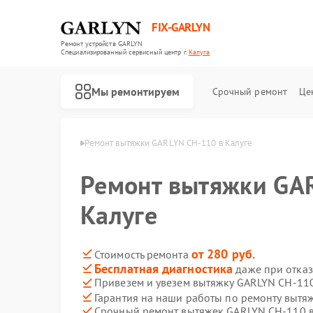
FIX-GARLYN
Ремонт устройств GARLYN
Специализированный cервисный центр г.
Калуга
Мы ремонтируем
Срочный ремонт
Це
ек GARLYN в Калуге
Ремонт вытяжки GARLYN CH-110 в Калуге
Ремонт вытяжки GA
Калуге
от 280 руб.
Стоимость ремонта
Бесплатная диагностика
даже при отказ
Привезем и увезем вытяжку GARLYN CH-11
Гарантия на наши работы по ремонту выт
Срочный ремонт вытяжек GARLYN CH-110 в
Ремонт роботов-пылесосов GARLYN
Ремонт микроволновых печей GARLYN
Ремонт посудомоечных машин GARLYN
Ремонт вертикальных пылесосов GARLYN
Ремонт холодильников GARLYN
Ремонт роботов-стеклоочистителей GARLYN
Ремонт кондиционеров GARLYN
Ремонт парогенераторов GARLYN
Ремонт климатических комплексов GARLYN
Ремонт винных шкафов GARLYN