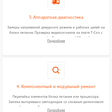
3. Аппаратная диагностика
Замеры напряжений дежурного режима и рабочих цепей на
блоке питания. Проверка видеосигналов на плате T-Con с
помощью осциллографа. Тестирование LED-драйвера и
Подробнее
светодиодных планок подсветки мультиметром.
4. Компонентный и модульный ремонт
Перепайка элементов блока питания или процессора.
Замена выгоревших светодиодов со сложным демонтажом
хрупкой матрицы. Восстановление поврежденных дорожек,
Подробнее