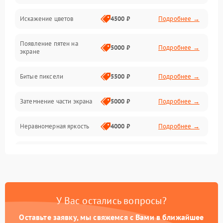
Искажение цветов
4500 ₽
Подробнее →
Звук и аудиосистема
Появление пятен на
Сигнал и приём каналов
5000 ₽
Подробнее →
экране
Разъёмы и интерфейсы
Битые пиксели
5500 ₽
Подробнее →
Механические повреждения
Затемнение части экрана
5000 ₽
Подробнее →
Программное обеспечение
Неравномерная яркость
4000 ₽
Подробнее →
Корпус и механика
Выгорание матрицы
6000 ₽
Подробнее →
Пульт и управление
Сеть и подключения
У Вас остались вопросы?
Оставьте заявку, мы свяжемся с Вами в ближайшее
Аудио