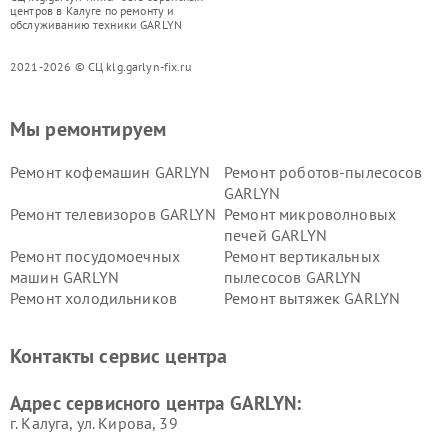
центров в Калуге по ремонту и
обслуживанию техники GARLYN
2021-2026 © СЦ klg.garlyn-fix.ru
Мы ремонтируем
Ремонт кофемашин GARLYN
Ремонт роботов-пылесосов
GARLYN
Ремонт телевизоров GARLYN
Ремонт микроволновых
печей GARLYN
Ремонт посудомоечных
Ремонт вертикальных
машин GARLYN
пылесосов GARLYN
Ремонт холодильников
Ремонт вытяжек GARLYN
GARLYN
Ремонт роботов-
Ремонт кондиционеров
Контакты сервис центра
стеклоочистителей GARLYN
GARLYN
Ремонт парогенераторов
Ремонт проекторов GARLYN
Адрес сервисного центра GARLYN:
GARLYN
г. Калуга, ул. Кирова, 39