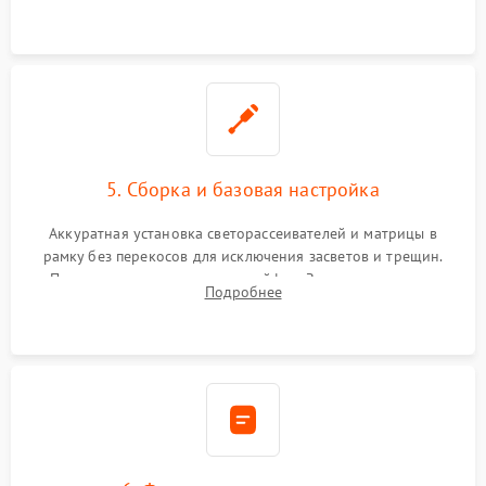
прошивка микросхем памяти EEPROM
5. Сборка и базовая настройка
Аккуратная установка светорассеивателей и матрицы в
рамку без перекосов для исключения засветов и трещин.
Подключение внутренних шлейфов. Закрытие корпуса.
Подробнее
Сброс настроек и обновление программного обеспечения.