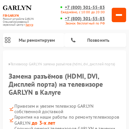
+7 (800) 301-55-83
Ежедневно, с 10:00 до 20:00
FIX-GARLYN
+7 (800) 301-55-83
Ремонт устройств GARLYN
Специализированный
Звонок бесплатный по РФ
cервисный центр г.
Калуга
Мы ремонтируем
Позвонить
алуге
Телевизор GARLYN замена разъёмов (hdmi, dvi, дисплей порта)
Замена разъёмов (HDMI, DVI,
Дисплей порта) на телевизоре
GARLYN в Калуге
Привезем и увезем телевизор GARLYN
собственной доставкой
Гарантия на наши работы по ремонту телевизоров
Ремонт вертикальных пылесосов GARLYN
Ремонт микроволновых печей GARLYN
Ремонт винных шкафов GARLYN
Ремонт роботов-стеклоочистителей GARLYN
Ремонт климатических комплексов GARLYN
Ремонт роботов-пылесосов GARLYN
Ремонт посудомоечных машин GARLYN
Ремонт парогенераторов GARLYN
до 3-х лет
GARLYN
Срочный ремонт телевизоров GARLYN в течении