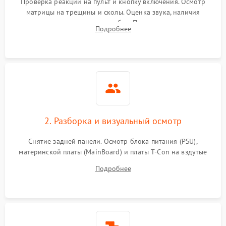
Проверка реакции на пульт и кнопку включения. Осмотр
матрицы на трещины и сколы. Оценка звука, наличия
подсветки и индикаторов ошибок. Подключение тестовых
Подробнее
источников сигнала для выявления симптомов поломки.
2. Разборка и визуальный осмотр
Снятие задней панели. Осмотр блока питания (PSU),
материнской платы (MainBoard) и платы T-Con на вздутые
конденсаторы, прогары, окисления и микротрещины.
Подробнее
Проверка надежности фиксации и целостности шлейфов.