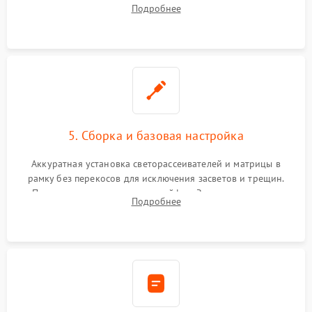
хрупкой матрицы. Восстановление поврежденных дорожек,
Подробнее
прошивка микросхем памяти EEPROM
5. Сборка и базовая настройка
Аккуратная установка светорассеивателей и матрицы в
рамку без перекосов для исключения засветов и трещин.
Подключение внутренних шлейфов. Закрытие корпуса.
Подробнее
Сброс настроек и обновление программного обеспечения.