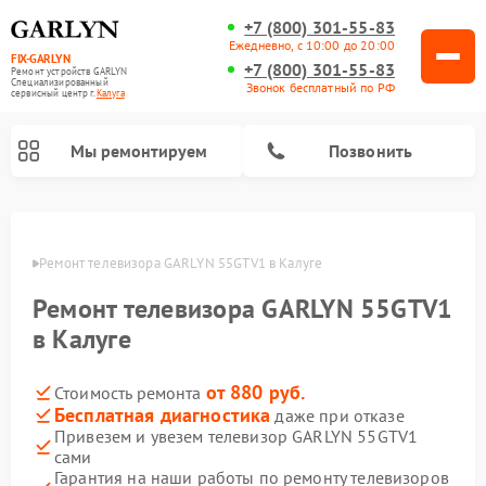
+7 (800) 301-55-83
Ежедневно, с 10:00 до 20:00
FIX-GARLYN
+7 (800) 301-55-83
Ремонт устройств GARLYN
Специализированный
Звонок бесплатный по РФ
cервисный центр г.
Калуга
Мы ремонтируем
Позвонить
алуге
Ремонт телевизора GARLYN 55GTV1 в Калуге
Ремонт телевизора GARLYN 55GTV1
в Калуге
от 880 руб.
Стоимость ремонта
Бесплатная диагностика
даже при отказе
Привезем и увезем телевизор GARLYN 55GTV1
Ремонт вертикальных пылесосов GARLYN
Ремонт микроволновых печей GARLYN
Ремонт винных шкафов GARLYN
Ремонт роботов-стеклоочистителей GARLYN
Ремонт климатических комплексов GARLYN
Ремонт роботов-пылесосов GARLYN
Ремонт посудомоечных машин GARLYN
Ремонт парогенераторов GARLYN
сами
Гарантия на наши работы по ремонту телевизоров