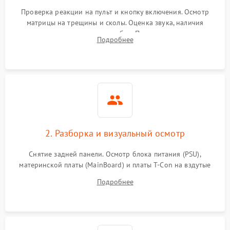
Проверка реакции на пульт и кнопку включения. Осмотр
матрицы на трещины и сколы. Оценка звука, наличия
подсветки и индикаторов ошибок. Подключение тестовых
Подробнее
источников сигнала для выявления симптомов поломки.
2. Разборка и визуальный осмотр
Снятие задней панели. Осмотр блока питания (PSU),
материнской платы (MainBoard) и платы T-Con на вздутые
конденсаторы, прогары, окисления и микротрещины.
Подробнее
Проверка надежности фиксации и целостности шлейфов.