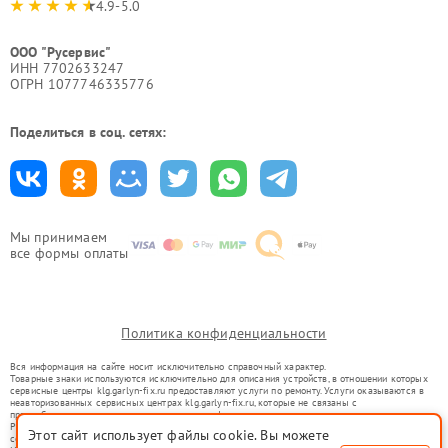
4.9-5.0
ООО "Русервис"
ИНН 7702633247
ОГРН 1077746335776
Поделиться в соц. сетях:
Мы принимаем
все формы оплаты
Политика конфиденциальности
Вся информация на сайте носит исключительно справочный характер.
Товарные знаки используются исключительно для описания устройств, в отношении которых
сервисные центры klg.garlyn-fix.ru предоставляют услуги по ремонту. Услуги оказываются в
неавторизованных сервисных центрах klg.garlyn-fix.ru, которые не связаны с
правообладателями товарных знаков или их официальными представителями.
Ремонт осуществляется для устройств, уже введенных в гражданский оборот в соответствии
Этот сайт использует файлы cookie. Вы можете
со статьей 1487 ГК РФ.