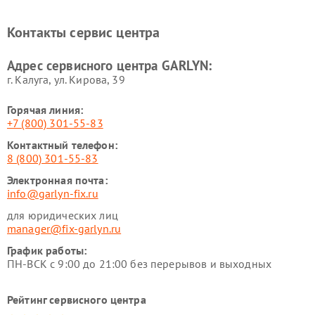
GARLYN
Ремонт роботов-
Ремонт кондиционеров
Контакты сервис центра
стеклоочистителей GARLYN
GARLYN
Ремонт парогенераторов
Ремонт проекторов GARLYN
Адрес сервисного центра GARLYN:
GARLYN
г. Калуга, ул. Кирова, 39
Горячая линия:
+7 (800) 301-55-83
Контактный телефон:
8 (800) 301-55-83
Электронная почта:
info@garlyn-fix.ru
для юридических лиц
manager@fix-garlyn.ru
График работы:
ПН-ВСК с 9:00 до 21:00 без перерывов и выходных
Рейтинг сервисного центра