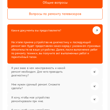
Общие вопросы
Вопросы по ремонту телевизоров
Какие документы вы предоставляете?
На этапе приема устройства на диагностику и последующий
ремонт вам будет предоставлен заказ-наряд с указанием страховых
обязательств на ваше устройство. Далее, после выполнения работ
по ремонту техники, вы получите акт выполненных работ и
гарантийный талон.
Я уже знаю в чем неисправность и какой
ремонт необходим. Для чего проводить
диагностику?
Мне нужен срочный ремонт. Сможете
сделать?
Я хочу, чтобы мое устройство
ремонтировали при мне.
Я хочу, чтобы мое устройство