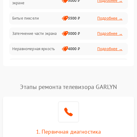
5000 ₽
Подробнее →
экране
Разъёмы и интерфейсы
Битые пиксели
5500 ₽
Подробнее →
Механические повреждения
Затемнение части экрана
5000 ₽
Подробнее →
Программное обеспечение
Неравномерная яркость
4000 ₽
Подробнее →
Корпус и механика
Выгорание матрицы
6000 ₽
Подробнее →
Пульт и управление
Этапы ремонта телевизора GARLYN
Сеть и подключения
Аудио
Сетевая
1. Первичная диагностика