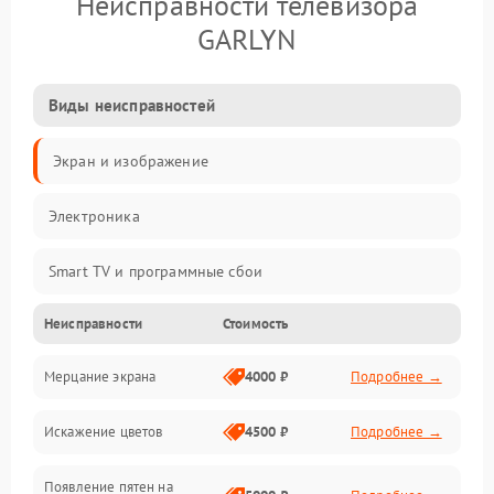
Неисправности телевизора
GARLYN
Виды неисправностей
Экран и изображение
Электроника
Smart TV и программные сбои
Неисправности
Стоимость
Питание и запуск
Мерцание экрана
4000 ₽
Подробнее →
Подсветка и LED-модули
Искажение цветов
4500 ₽
Подробнее →
Звук и аудиосистема
Появление пятен на
Сигнал и приём каналов