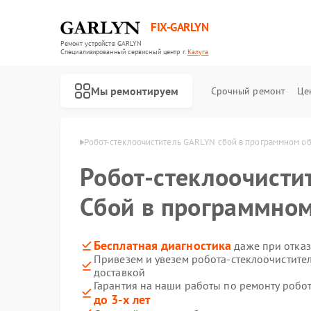
FIX-GARLYN
Ремонт устройств GARLYN
Специализированный cервисный центр г.
Калуга
Мы ремонтируем
Срочный ремонт
Це
ей GARLYN в Калуге
Робот-стеклоочиститель GARLYN сбой в программном о
Робот-стеклоочисти
Сбой в программно
Бесплатная диагностика
даже при отказ
Привезем и увезем робота-стеклоочистите
доставкой
Гарантия на наши работы по ремонту робо
до 3-х лет
Ремонт роботов-пылесосов GARLYN
Ремонт микроволновых печей GARLYN
Ремонт посудомоечных машин GARLYN
Ремонт вертикальных пылесосов GARLYN
Ремонт холодильников GARLYN
Ремонт кондиционеров GARLYN
Ремонт парогенераторов GARLYN
Ремонт климатических комплексов GARLYN
Ремонт винных шкафов GARLYN