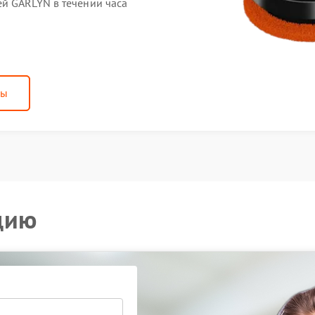
й GARLYN в течении часа
ны
цию