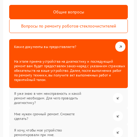
Общие вопросы
Вопросы по ремонту роботов-стеклоочистителей
Какие документы вы предоставляете?
На этапе приема устройства на диагностику и последующий
ремонт вам будет предоставлен заказ-наряд с указанием страховых
обязательств на ваше устройство. Далее, после выполнения работ
по ремонту техники, вы получите акт выполненных работ и
гарантийный талон.
Я уже знаю в чем неисправность и какой
ремонт необходим. Для чего проводить
диагностику?
Мне нужен срочный ремонт. Сможете
сделать?
Я хочу, чтобы мое устройство
ремонтировали при мне.