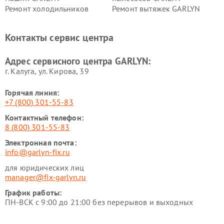
Ремонт холодильников
Ремонт вытяжек GARLYN
GARLYN
Ремонт роботов-
Ремонт кондиционеров
Контакты сервис центра
стеклоочистителей GARLYN
GARLYN
Ремонт парогенераторов
Ремонт проекторов GARLYN
Адрес сервисного центра GARLYN:
GARLYN
г. Калуга, ул. Кирова, 39
Горячая линия:
+7 (800) 301-55-83
Контактный телефон:
8 (800) 301-55-83
Электронная почта:
info@garlyn-fix.ru
для юридических лиц
manager@fix-garlyn.ru
График работы:
ПН-ВСК с 9:00 до 21:00 без перерывов и выходных