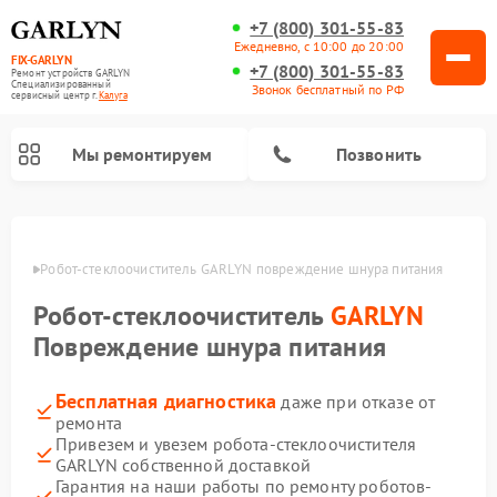
+7 (800) 301-55-83
Ежедневно, с 10:00 до 20:00
FIX-GARLYN
+7 (800) 301-55-83
Ремонт устройств GARLYN
Специализированный
Звонок бесплатный по РФ
cервисный центр г.
Калуга
Мы ремонтируем
Позвонить
алуге
Робот-стеклоочиститель GARLYN повреждение шнура питания
Робот-стеклоочиститель
GARLYN
Повреждение шнура питания
Бесплатная диагностика
даже при отказе от
ремонта
Привезем и увезем робота-стеклоочистителя
Ремонт посудомоечных машин GARLYN
Ремонт винных шкафов GARLYN
Ремонт климатических комплексов GARLYN
Ремонт вертикальных пылесосов GARLYN
Ремонт роботов-пылесосов GARLYN
Ремонт микроволновых печей GARLYN
Ремонт парогенераторов GARLYN
GARLYN собственной доставкой
Гарантия на наши работы по ремонту роботов-