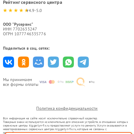
Рейтинг сервисного центра
4.9-5.0
ООО "Русервис"
ИНН 7702633247
ОГРН 1077746335776
Поделиться в соц. сетях:
Мы принимаем
все формы оплаты
Политика конфиденциальности
Вся информация на сайте носит исключительно справочный характер.
Товарные знаки используются исключительно для описания устройств, в отношении которых
сервисные центры klg.garlyn-fix.ru предоставляют услуги по ремонту. Услуги оказываются в
неавторизованных сервисных центрах klg.garlyn-fix.ru, которые не связаны с
правообладателями товарных знаков или их официальными представителями.