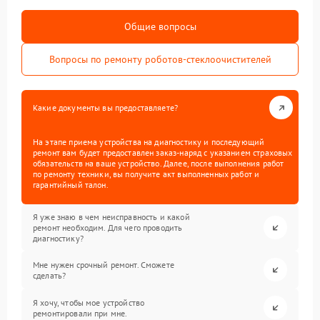
Общие вопросы
Вопросы по ремонту роботов-стеклоочистителей
Какие документы вы предоставляете?
На этапе приема устройства на диагностику и последующий
ремонт вам будет предоставлен заказ-наряд с указанием страховых
обязательств на ваше устройство. Далее, после выполнения работ
по ремонту техники, вы получите акт выполненных работ и
гарантийный талон.
Я уже знаю в чем неисправность и какой
ремонт необходим. Для чего проводить
диагностику?
Мне нужен срочный ремонт. Сможете
сделать?
Я хочу, чтобы мое устройство
ремонтировали при мне.