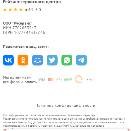
Рейтинг сервисного центра
4.9-5.0
ООО "Русервис"
ИНН 7702633247
ОГРН 1077746335776
Поделиться в соц. сетях:
Мы принимаем
все формы оплаты
Политика конфиденциальности
Вся информация на сайте носит исключительно справочный характер.
Товарные знаки используются исключительно для описания устройств, в отношении которых
сервисные центры klg.garlyn-fix.ru предоставляют услуги по ремонту. Услуги оказываются в
неавторизованных сервисных центрах klg.garlyn-fix.ru, которые не связаны с
правообладателями товарных знаков или их официальными представителями.