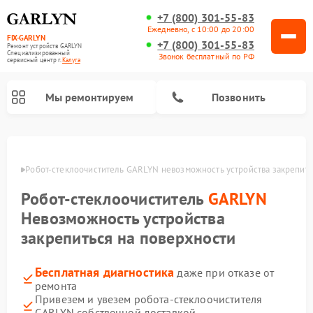
+7 (800) 301-55-83
Ежедневно, с 10:00 до 20:00
FIX-GARLYN
+7 (800) 301-55-83
Ремонт устройств GARLYN
Специализированный
Звонок бесплатный по РФ
cервисный центр г.
Калуга
Мы ремонтируем
Позвонить
алуге
Робот-стеклоочиститель GARLYN невозможность устройства закрепить
Робот-стеклоочиститель
GARLYN
Невозможность устройства
закрепиться на поверхности
Бесплатная диагностика
даже при отказе от
ремонта
Ремонт посудомоечных машин GARLYN
Ремонт винных шкафов GARLYN
Ремонт климатических комплексов GARLYN
Ремонт вертикальных пылесосов GARLYN
Ремонт роботов-пылесосов GARLYN
Ремонт микроволновых печей GARLYN
Ремонт парогенераторов GARLYN
Привезем и увезем робота-стеклоочистителя
GARLYN собственной доставкой