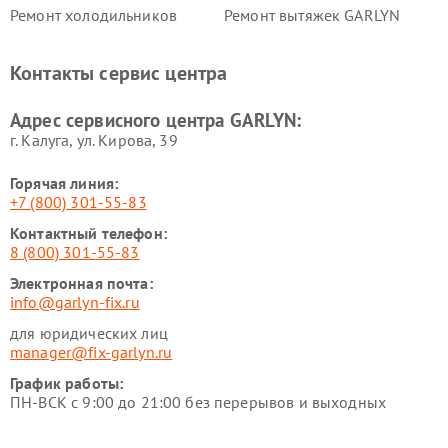
Ремонт холодильников
Ремонт вытяжек GARLYN
GARLYN
Ремонт роботов-
Ремонт кондиционеров
Контакты сервис центра
стеклоочистителей GARLYN
GARLYN
Ремонт парогенераторов
Ремонт проекторов GARLYN
Адрес сервисного центра GARLYN:
GARLYN
г. Калуга, ул. Кирова, 39
Горячая линия:
+7 (800) 301-55-83
Контактный телефон:
8 (800) 301-55-83
Электронная почта:
info@garlyn-fix.ru
для юридических лиц
manager@fix-garlyn.ru
График работы:
ПН-ВСК с 9:00 до 21:00 без перерывов и выходных