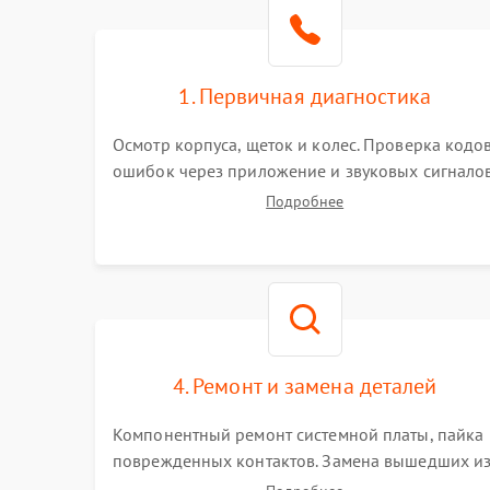
Режим работы
Программные сбои
1. Первичная диагностика
Осмотр корпуса, щеток и колес. Проверка кодо
ошибок через приложение и звуковых сигналов
Замер емкости аккумулятора и тестирование
Подробнее
базовой станции зарядки. Оценка работы
лидара, бампера и датчиков падения для
локализации неисправности.
4. Ремонт и замена деталей
Компонентный ремонт системной платы, пайка
поврежденных контактов. Замена вышедших и
строя двигателей, изношенного аккумулятора,