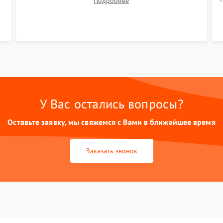
Подробнее
расходных материалов (HEPA-фильтров,
микрофибры, щеток). Надежная фиксация
разъемов и проверка герметичности водяного
контура.
У Вас остались вопросы?
Оставьте заявку, мы свяжемся с Вами в ближайшее время
Заказать звонок