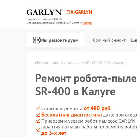
FIX-GARLYN
Ремонт устройств GARLYN
Специализированный cервисный центр г.
Калуга
Мы ремонтируем
Срочный ремонт
Це
ов GARLYN в Калуге
Ремонт робота-пылесоса GARLYN SR-400 в Калуге
Ремонт робота-пыл
SR-400 в Калуге
от 480 руб.
Стоимость ремонта
Бесплатная диагностика
даже при отказ
Привезем и увезем робот-пылесос GARLYN
Гарантия на наши работы по ремонту робо
до 3-х лет
Ремонт микроволновых печей GARLYN
Ремонт посудомоечных машин GARLYN
Ремонт вертикальных пылесосов GARLYN
Ремонт холодильников GARLYN
Ремонт роботов-стеклоочистителей GARLYN
Ремонт кондиционеров GARLYN
Ремонт парогенераторов GARLYN
Ремонт климатических комплексов GARLYN
Ремонт винных шкафов GARLYN