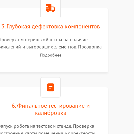
3. Глубокая дефектовка компонентов
Проверка материнской платы на наличие
окислений и выгоревших элементов. Прозвонка
цепей питания, тестирование приводных
Подробнее
моторов колес и турбины всасывания. Оценка
состояния оптических и инфракрасных
датчиков, а также механизма лазерного
дальномера.
6. Финальное тестирование и
калибровка
Запуск робота на тестовом стенде. Проверка
построения карты помещения, корректности