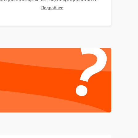
навигации и обхода препятствий. Оценка силы
Подробнее
всасывания и работы турбины. Тестирование
автоматического возврата на док-станцию и
?
процесса зарядки.