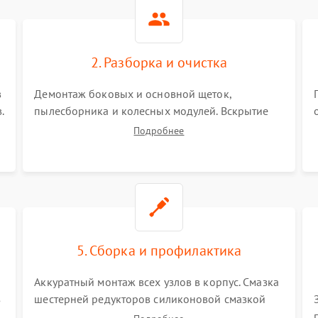
2. Разборка и очистка
в
Демонтаж боковых и основной щеток,
.
пылесборника и колесных модулей. Вскрытие
корпуса робота. Тщательная очистка внутренних
Подробнее
полостей, шестерней и плат от скопившейся
пыли, волос и шерсти животных с
использованием сжатого воздуха и щеток.
5. Сборка и профилактика
Аккуратный монтаж всех узлов в корпус. Смазка
з
шестерней редукторов силиконовой смазкой
для снижения шума. Установка новых