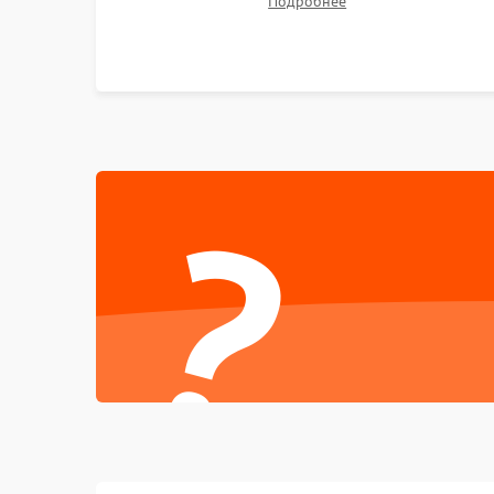
Подробнее
неисправного лидара или помпы подачи воды.
Восстановление шлейфов и устранение
последствий попадания влаги.
?