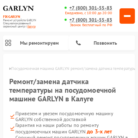
+7 (800) 301-55-83
Ежедневно, с 10:00 до 20:00
FIX-GARLYN
+7 (800) 301-55-83
Ремонт устройств GARLYN
Специализированный
Звонок бесплатный по РФ
cервисный центр г.
Калуга
Мы ремонтируем
Позвонить
алуге
Посудомоечная машина GARLYN ремонт/замена датчика температуры
Ремонт/замена датчика
температуры на посудомоечной
машине GARLYN в Калуге
Привезем и увезем посудомоечную машину
GARLYN собственной доставкой
Гарантия на наши работы по ремонту
Ремонт вертикальных пылесосов GARLYN
Ремонт винных шкафов GARLYN
Ремонт роботов-стеклоочистителей GARLYN
Ремонт климатических комплексов GARLYN
Ремонт роботов-пылесосов GARLYN
Ремонт микроволновых печей GARLYN
Ремонт парогенераторов GARLYN
до 3-х лет
посудомоечных машин GARLYN
Срочный ремонт посудомоечных машин GARLYN в