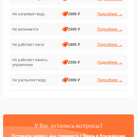
Электропитание
Не нагревает воду
2000 ₽
Подробнее →
Датчики
Не включается
2500 ₽
Подробнее →
Нагрев
Не работает насос
1800 ₽
Подробнее →
Вода
Не работает панель
Гигиена
2500 ₽
Подробнее →
управления
Программное обеспечение
Не распыляет воду
2000 ₽
Подробнее →
Не запускается цикл
1800 ₽
Подробнее →
стирки
Проблемы с набором
1800 ₽
Подробнее →
воды
У Вас остались вопросы?
Оставьте заявку, мы свяжемся с Вами в ближайшее
Не работает сушилка
2100 ₽
Подробнее →