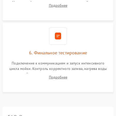
Надежная фиксация хомутов гидравлической системы,
Подробнее
сборка корпуса и установка датчика поплавка.
6. Финальное тестирование
Подключение к коммуникациям и запуск интенсивного
цикла мойки. Контроль корректного залива, нагрева воды
до нужной температуры, отсутствия посторонних шумов,
Подробнее
штатного слива и абсолютной сухости в поддоне.