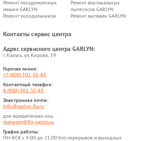
Ремонт посудомоечных
Ремонт вертикальных
машин GARLYN
пылесосов GARLYN
Ремонт холодильников
Ремонт вытяжек GARLYN
GARLYN
Ремонт роботов-
Ремонт кондиционеров
Контакты сервис центра
стеклоочистителей GARLYN
GARLYN
Ремонт парогенераторов
Ремонт проекторов GARLYN
Адрес сервисного центра GARLYN:
GARLYN
г. Калуга, ул. Кирова, 39
Горячая линия:
+7 (800) 301-55-83
Контактный телефон:
8 (800) 301-55-83
Электронная почта:
info@garlyn-fix.ru
для юридических лиц
manager@fix-garlyn.ru
График работы:
ПН-ВСК с 9:00 до 21:00 без перерывов и выходных