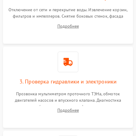
Отключение от сети и перекрытие воды. Извлечение корзин,
фильтров и импеллеров. Снятие боковых стенок, фасада
дверцы или нижнего поддона для прямого доступа к
Подробнее
циркуляционному насосу, ТЭНу и сливной помпе.
3. Проверка гидравлики и электроники
Прозвонка мультиметром проточного ТЭНа, обмоток
двигателей насосов и впускного клапана. Диагностика
прессостата (датчика уровня воды), датчика мутности,
Подробнее
концевика дверцы и электронного модуля управления.