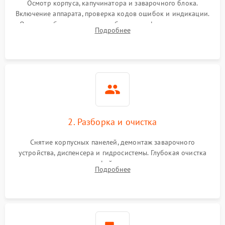
Осмотр корпуса, капучинатора и заварочного блока.
Включение аппарата, проверка кодов ошибок и индикации.
Оценка работы помпы, термоблока и кофемолки на слух.
Подробнее
Измерение температуры и давления воды для выявления
локализации поломки.
2. Разборка и очистка
Снятие корпусных панелей, демонтаж заварочного
устройства, диспенсера и гидросистемы. Глубокая очистка
внутренних узлов от кофейных масел, жмыха и накипи.
Подробнее
Промывка дренажных каналов и фильтров с использованием
специализированной химии.