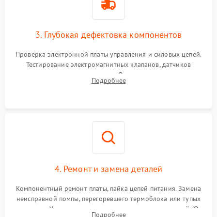
3. Глубокая дефектовка компонентов
Проверка электронной платы управления и силовых цепей.
Тестирование электромагнитных клапанов, датчиков
температуры и расходомера. Оценка степени износа
Подробнее
жерновов кофемолки, уплотнительных колец гидросистемы
и шестерней редуктора.
4. Ремонт и замена деталей
Компонентный ремонт платы, пайка цепей питания. Замена
неисправной помпы, перегоревшего термоблока или тупых
жерновов. Установка новых силиконовых уплотнителей (O-
Подробнее