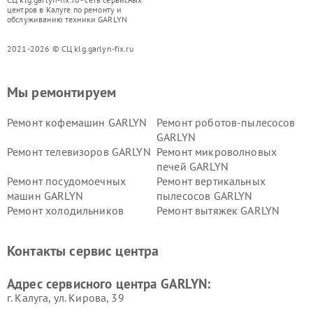
центров в Калуге по ремонту и
обслуживанию техники GARLYN
2021-2026 © СЦ klg.garlyn-fix.ru
Мы ремонтируем
Ремонт кофемашин GARLYN
Ремонт роботов-пылесосов
GARLYN
Ремонт телевизоров GARLYN
Ремонт микроволновых
печей GARLYN
Ремонт посудомоечных
Ремонт вертикальных
машин GARLYN
пылесосов GARLYN
Ремонт холодильников
Ремонт вытяжек GARLYN
GARLYN
Ремонт роботов-
Ремонт кондиционеров
Контакты сервис центра
стеклоочистителей GARLYN
GARLYN
Ремонт парогенераторов
Ремонт проекторов GARLYN
Адрес сервисного центра GARLYN:
GARLYN
г. Калуга, ул. Кирова, 39