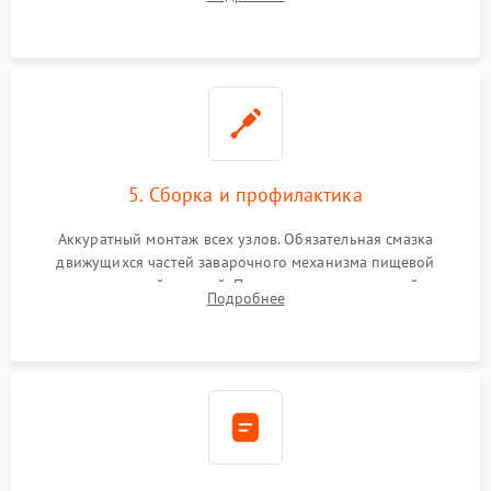
ring) и тефлоновых трубок для надежного устранения
протечек.
5. Сборка и профилактика
Аккуратный монтаж всех узлов. Обязательная смазка
движущихся частей заварочного механизма пищевой
силиконовой смазкой. Проведение программной
Подробнее
декальцинации и очистки системы от кофейных масел.
Надежная фиксация всех соединений.