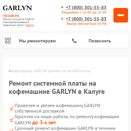
+7 (800) 301-55-83
Ежедневно, с 10:00 до 20:00
FIX-GARLYN
+7 (800) 301-55-83
Ремонт устройств GARLYN
Специализированный
Звонок бесплатный по РФ
cервисный центр г.
Калуга
Мы ремонтируем
Позвонить
алуге
Кофемашина GARLYN ремонт системной платы
Ремонт системной платы на
кофемашине GARLYN в Калуге
Привезем и увезем кофемашину GARLYN
собственной доставкой
Гарантия на наши работы по ремонту кофемашин
Ремонт вертикальных пылесосов GARLYN
Ремонт роботов-пылесосов GARLYN
Ремонт микроволновых печей GARLYN
Ремонт винных шкафов GARLYN
Ремонт роботов-стеклоочистителей GARLYN
Ремонт климатических комплексов GARLYN
Ремонт посудомоечных машин GARLYN
Ремонт парогенераторов GARLYN
до 3-х лет
GARLYN
Срочный ремонт кофемашин GARLYN в течении