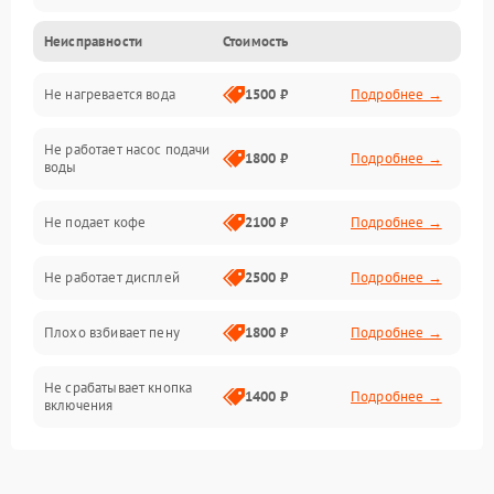
Неисправности
Стоимость
Прочие неисправности
Не нагревается вода
1500 ₽
Подробнее →
Включение и работа
Не работает насос подачи
Проблемы с водой
1800 ₽
Подробнее →
воды
Проблемы с капучинатором и паром
Не подает кофе
2100 ₽
Подробнее →
Управление и электроника
Не работает дисплей
2500 ₽
Подробнее →
Программное обеспечение
Плохо взбивает пену
1800 ₽
Подробнее →
Не срабатывает кнопка
1400 ₽
Подробнее →
включения
Запах гари при работе
1800 ₽
Подробнее →