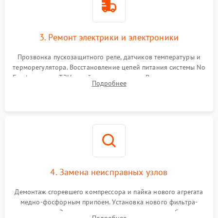
3. Ремонт электрики и электроники
Прозвонка пускозащитного реле, датчиков температуры и
терморегулятора. Восстановление цепей питания системы No
Frost, включая ТЭН оттайки и вентилятор. Ремонт или замена
Подробнее
платы управления при сбоях алгоритмов.
4. Замена неисправных узлов
Демонтаж сгоревшего компрессора и пайка нового агрегата
медно-фосфорным припоем. Установка нового фильтра-
осушителя. Замена изношенных вентиляторов обдува,