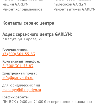
машин GARLYN
пылесосов GARLYN
Ремонт холодильников
Ремонт вытяжек GARLYN
GARLYN
Ремонт роботов-
Ремонт кондиционеров
Контакты сервис центра
стеклоочистителей GARLYN
GARLYN
Ремонт парогенераторов
Ремонт проекторов GARLYN
Адрес сервисного центра GARLYN:
GARLYN
г. Калуга, ул. Кирова, 39
Горячая линия:
+7 (800) 301-55-83
Контактный телефон:
8 (800) 301-55-83
Электронная почта:
info@garlyn-fix.ru
для юридических лиц
manager@fix-garlyn.ru
График работы:
ПН-ВСК с 9:00 до 21:00 без перерывов и выходных