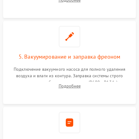
Подробнее
сломанных заслонок или поврежденных дверных петель.
5. Вакуумирование и заправка фреоном
Подключение вакуумного насоса для полного удаления
воздуха и влаги из контура. Заправка системы строго
дозированным объемом хладагента (R600a, R134a) по
Подробнее
электронным весам. Контроль рабочего давления в системе.