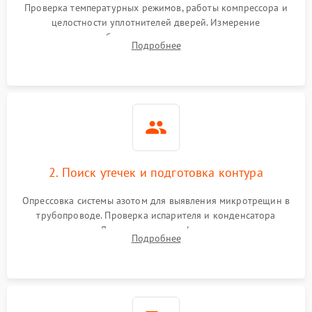
2000 ₽
Подробнее →
Проверка температурных режимов, работы компрессора и
работе
целостности уплотнителей дверей. Измерение
сопротивления обмоток мотора, проверка термостата и
Не включается
Подробнее
1000 ₽
Подробнее →
считывание кодов ошибок с электронного дисплея.
холодильник
Проблемы с системой
автоматической
1800 ₽
Подробнее →
разморозки
2. Поиск утечек и подготовка контура
Опрессовка системы азотом для выявления микротрещин в
трубопроводе. Проверка испарителя и конденсатора
течеискателем. Демонтаж старого фильтра-осушителя и
Подробнее
продувка капиллярной трубки для устранения засоров.