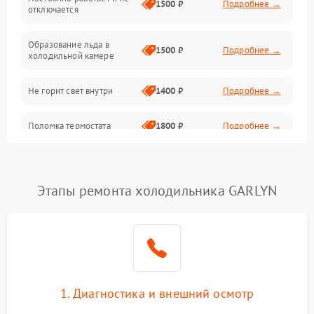
1500 ₽
Подробнее →
отключается
Программное обеспечение
Образование льда в
1500 ₽
Подробнее →
холодильной камере
Не горит свет внутри
1400 ₽
Подробнее →
Поломка термостата
1800 ₽
Подробнее →
Не работает вентилятор
1800 ₽
Подробнее →
Этапы ремонта холодильника GARLYN
Поломка системы No Frost
2600 ₽
Подробнее →
Образование конденсата
1800 ₽
Подробнее →
на стенках
Сбой в работе инвертора
2100 ₽
Подробнее →
1. Диагностика и внешний осмотр
Запах горелого при