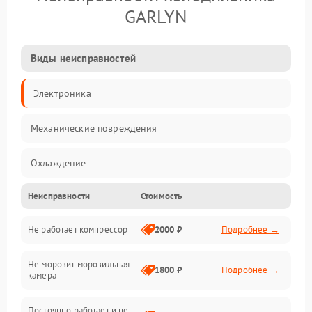
GARLYN
Виды неисправностей
Электроника
Механические повреждения
Охлаждение
Неисправности
Стоимость
Механика
Не работает компрессор
2000 ₽
Подробнее →
Электропитание
Не морозит морозильная
Дренаж
1800 ₽
Подробнее →
камера
Оттайка
Постоянно работает и не