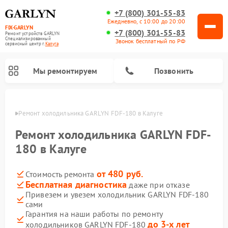
+7 (800) 301-55-83
Ежедневно, с 10:00 до 20:00
FIX-GARLYN
+7 (800) 301-55-83
Ремонт устройств GARLYN
Специализированный
Звонок бесплатный по РФ
cервисный центр г.
Калуга
Мы ремонтируем
Позвонить
алуге
Ремонт холодильника GARLYN FDF-180 в Калуге
Ремонт холодильника GARLYN FDF-
180 в Калуге
от 480 руб.
Стоимость ремонта
Бесплатная диагностика
даже при отказе
Привезем и увезем холодильник GARLYN FDF-180
сами
Ремонт посудомоечных машин GARLYN
Ремонт винных шкафов GARLYN
Ремонт роботов-стеклоочистителей GARLYN
Ремонт климатических комплексов GARLYN
Ремонт вертикальных пылесосов GARLYN
Ремонт роботов-пылесосов GARLYN
Ремонт микроволновых печей GARLYN
Ремонт парогенераторов GARLYN
Гарантия на наши работы по ремонту
до 3-х лет
холодильников GARLYN FDF-180